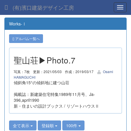
(有)濱口建築デザイン工房
Toggl
Works-Ⅰ
アルバム一覧へ
聖山荘▶Photo.7
写真：7枚
更新：2021/05/03
作成：2019/03/17
Osami
HAMAGUCHI
傾斜角15°の傾斜地に建つ山荘
掲載誌：新建築住宅特集1989年11月号、Ja-
396,april1990
新・住まいの設計ブックス / リゾートハウスⅡ
全て表示
登録順
100件