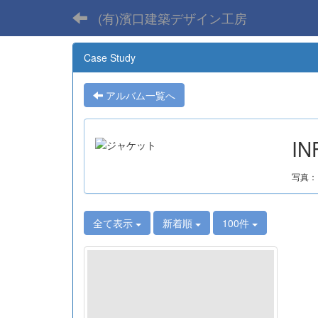
(有)濱口建築デザイン工房
Case Study
アルバム一覧へ
IN
写真：
全て表示
新着順
100件