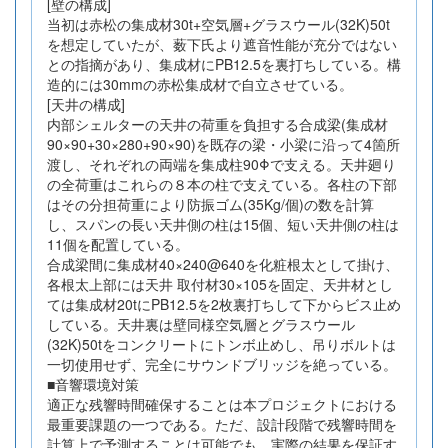
[壁の構成]
当初は赤松の集成材30t+空気層+グラスウール(32K)50t
を想定していたが、薮下氏より遮音性能が充分ではない
との指摘があり、集成材にPB12.5を裏打ちしている。構
造的には30mmの赤松集成材で自立させている。
[天井の構成]
内部シェルターの天井の荷重を負担する合成梁(集成材
90×90+30×280+90×90)を既存の梁・小梁に沿って4箇所
渡し、それぞれの両端を集成柱90Φで支える。天井廻り
の全荷重はこれらの８本の柱で支えている。各柱の下部
はその分担荷重により防振ゴム(35Kg/個)の数を計算
し、スパンの長い天井側の柱は15個、短い天井側の柱は
11個を配置している。
合成梁間に集成材40×240@640を化粧根太として掛け、
各根太上部には天井 取付材30×105を固定、天井材とし
ては集成材20tにPB12.5を2枚裏打ちして下からビス止め
している。天井裏は壁同様空気層とグラスウール
(32K)50tをコンクリートにトンボ止めし、吊りボルトは
一切使用せず、完全にサウンドブリッジを絶っている。
■音響環境対策
適正な残響時間確保することは本プロジェクトにおける
最重要課題の一つである。ただ、設計段階で残響時間を
計算上で予測することは可能でも、実際の結果を保証す