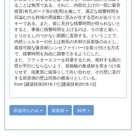
ることは無理である。それに、内部仕上げの一部に吸音
措置(有孔ボード等の使用)を施して、適正な残響時間を
目論むのも特域の周波数に歪みが生ずる恐れがありリス
キーである。また、仮に充分な残響時間が得られないと
すると、事後に残響時間を上げるのは、その逆と違い、
とりかえしのつかない困難に直面する。ということで、
内部シェルターの仕上は無垢の木材の反射版のみとし、
着脱可能な吸音材(シンセファイバー)を取り付ける方式
で、残響時間を自由に調整できるようにした。
また、フラッターエコーを回避するため、相対する面の
壁が平行にならないよう、規格幅の集成材を突きつけ張
りせず、稲妻形に縦張りして向い合わせ、その壁に直行
する前室側の壁は同形の横張りとしている。
from [建築技術2018.11] [建築技術2018.12]
承認待ちのみ
新着順
50件