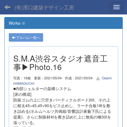
(有)濱口建築デザイン工房
Toggl
Works-Ⅱ
アルバム一覧へ
S.M.A渋谷スタジオ遮音工
事▶Photo.16
写真：16枚
更新：2021/05/04
作成：2021/05/04
Osami
HAMAGUCHI
■内部シェルターの架構システム
[床の構成]
防振ゴムの上に穴空きパーティクルボード20t、その上
に根太45×45,45×90をビス止めし、ラーチ合板18tを敷
き詰める(ホルムヘルツ共鳴箱/音響設計家薮下氏による
提案)、さらに制振材4tを敷き詰めた上に無垢の檜30tを
張っている。